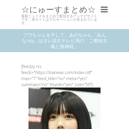
☆にゅーすまとめ☆
最新ニュースをまとめて配信するアンテナサイト
です。本サイトはプロモーションが含まれていま
す。
フワちゃんを干して、あのちゃん「みん
な4ね」はタレ流すテレビ局の「ご都合主
義と無神経」
[feedzy-rss
feeds="https://itainews.com/index.rdf"
max="7" feed_title="no" meta="yes"
summary="no" thumb="yes" size="50"]