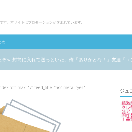
です。本サイトはプロモーションが含まれています。
とめ
たぞｗ 封筒に入れて送っといた」俺「ありがとな！」友達「（
index.rdf" max="7" feed_title="no" meta="yes"
ジュ