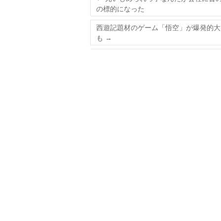
の標的になった
西遊記題材のゲーム「悟空」が爆発的大ブ
も
→