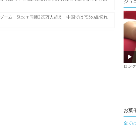
ジュ
ーム Steam同接220万人超え 中国ではPS5の品切れ
お菓
全て