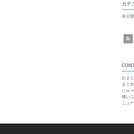
カテ
未分
CON
おまと
まと
にゅ
痛いニュ
ニュ