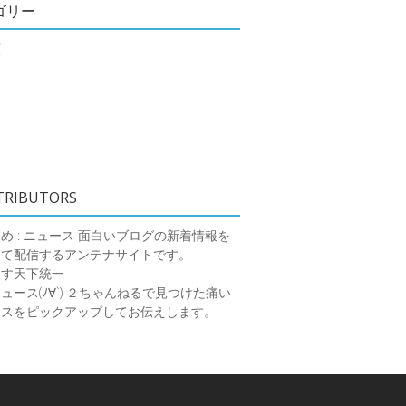
ゴリー
類
TRIBUTORS
め : ニュース
面白いブログの新着情報を
めて配信するアンテナサイトです。
ーす天下統一
ース(ﾉ∀`)
２ちゃんねるで見つけた痛い
ースをピックアップしてお伝えします。