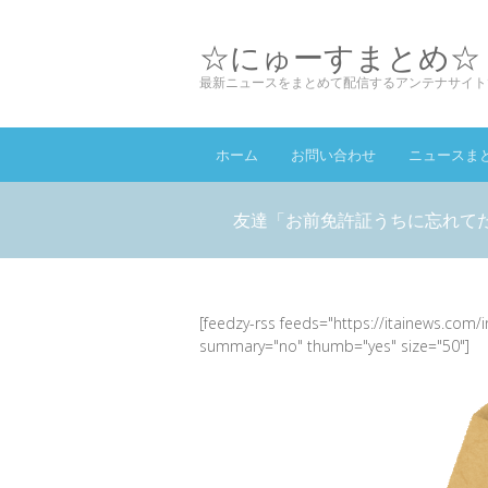
☆にゅーすまとめ☆
最新ニュースをまとめて配信するアンテナサイト
ホーム
お問い合わせ
ニュースま
友達「お前免許証うちに忘れて
[feedzy-rss feeds="https://itainews.com/
summary="no" thumb="yes" size="50"]