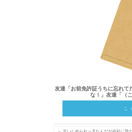
友達「お前免許証うちに忘れて
な！」友達「（
こ
←
元いじめられっ子なんだが会社に昔