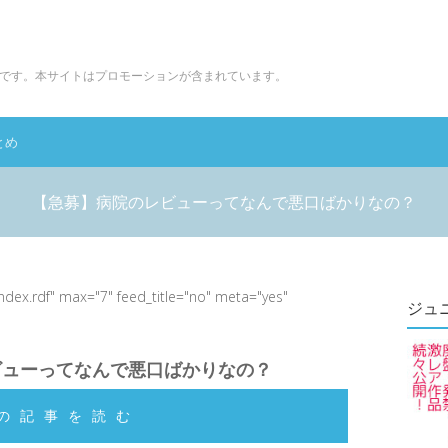
です。本サイトはプロモーションが含まれています。
とめ
【急募】病院のレビューってなんで悪口ばかりなの？
index.rdf" max="7" feed_title="no" meta="yes"
ジュ
ビューってなんで悪口ばかりなの？
の記事を読む