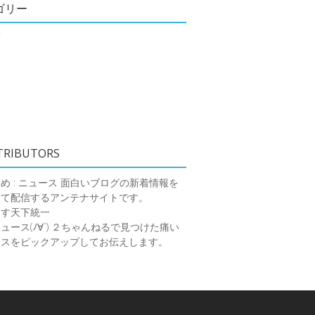
ゴリー
類
TRIBUTORS
め : ニュース
面白いブログの新着情報を
めて配信するアンテナサイトです。
ーす天下統一
ース(ﾉ∀`)
２ちゃんねるで見つけた痛い
ースをピックアップしてお伝えします。