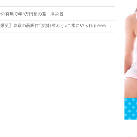
の有無で年6万円超の差 厚労省
【爆笑】東京の高級住宅地軒並みう○こ水にやられるwww
→