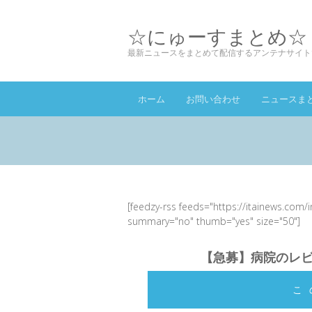
☆にゅーすまとめ☆
最新ニュースをまとめて配信するアンテナサイト
ホーム
お問い合わせ
ニュースま
[feedzy-rss feeds="https://itainews.com/
summary="no" thumb="yes" size="50"]
【急募】病院のレ
こ