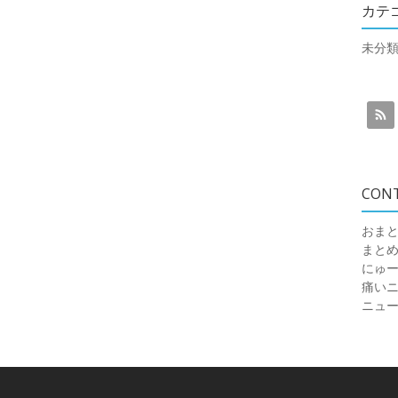
カテ
未分
CON
おまと
まと
にゅ
痛いニュ
ニュ