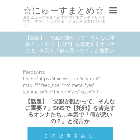
☆にゅーすまとめ☆
最新ニュースをまとめて配信するアンテナサイト
です。本サイトはプロモーションが含まれていま
す。
【話題】「父親が誰かって、そんなに重
要？」SNSで【托卵】を肯定するオンナ
たち…本気で「何が悪いの？」と発言か
[feedzy-rss
feeds="https://itainews.com/index.rdf"
max="7" feed_title="no" meta="yes"
summary="no" thumb="yes" size="50"]
【話題】「父親が誰かって、そんな
に重要？」SNSで【托卵】を肯定す
るオンナたち…本気で「何が悪い
の？」と発言か
この記事を読む