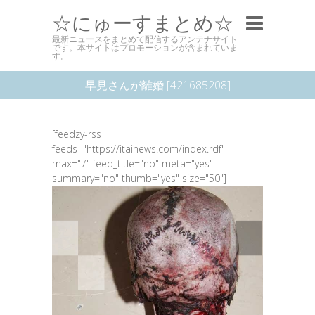
☆にゅーすまとめ☆
最新ニュースをまとめて配信するアンテナサイト
です。本サイトはプロモーションが含まれていま
す。
早見さんが離婚 [421685208]
[feedzy-rss
feeds="https://itainews.com/index.rdf"
max="7" feed_title="no" meta="yes"
summary="no" thumb="yes" size="50"]