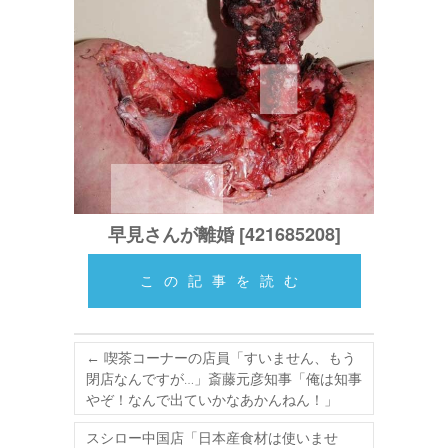
早見さんが離婚 [421685208]
この記事を読む
←
喫茶コーナーの店員「すいません、もう
閉店なんですが…」斎藤元彦知事「俺は知事
やぞ！なんで出ていかなあかんねん！」
スシロー中国店「日本産食材は使いませ