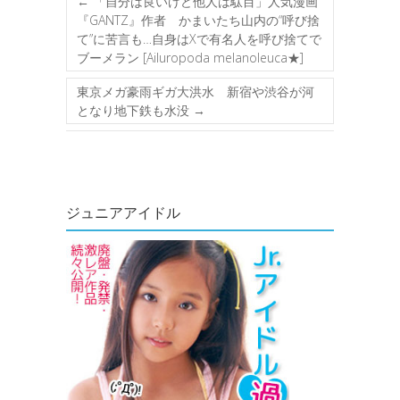
←
「自分は良いけど他人は駄目」人気漫画
『GANTZ』作者 かまいたち山内の“呼び捨
て”に苦言も…自身はXで有名人を呼び捨てで
ブーメラン [Ailuropoda melanoleuca★]
東京メガ豪雨ギガ大洪水 新宿や渋谷が河
となり地下鉄も水没
→
ジュニアアイドル