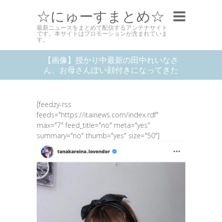
☆にゅーすまとめ☆
最新ニュースをまとめて配信するアンテナサイト
です。本サイトはプロモーションが含まれていま
す。
【画像】授かり中最新の田中れいなさ
ん、お母さんぽい顔付きになってきた
[feedzy-rss
feeds="https://itainews.com/index.rdf"
max="7" feed_title="no" meta="yes"
summary="no" thumb="yes" size="50"]