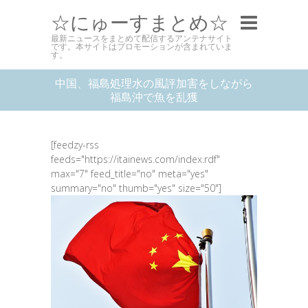
☆にゅーすまとめ☆
最新ニュースをまとめて配信するアンテナサイト
です。本サイトはプロモーションが含まれていま
す。
中国、福島処理水の風評加害をしながら
福島沖で魚を乱獲
[feedzy-rss
feeds="https://itainews.com/index.rdf"
max="7" feed_title="no" meta="yes"
summary="no" thumb="yes" size="50"]