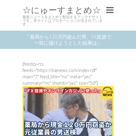
☆にゅーすまとめ☆
最新ニュースをまとめて配信するアンテナサイト
です。本サイトはプロモーションが含まれていま
す。
「薬局から120万円盗んだ男、FX投資で
一気に儲けようとした結果は」
[feedzy-rss
feeds="https://itainews.com/index.rdf"
max="7" feed_title="no" meta="yes"
summary="no" thumb="yes" size="50"]