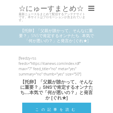
☆にゅーすまとめ☆
最新ニュースをまとめて配信するアンテナサイト
です。本サイトはプロモーションが含まれていま
す。
【托卵】「父親が誰かって、そんなに重
要？」SNSで肯定するオンナたち…本気で
「何が悪いの？」と発言か [ぐれ★]
[feedzy-rss
feeds="https://itainews.com/index.rdf"
max="7" feed_title="no" meta="yes"
summary="no" thumb="yes" size="50"]
【托卵】「父親が誰かって、そんな
に重要？」SNSで肯定するオンナた
ち…本気で「何が悪いの？」と発言
か [ぐれ★]
この記事を読む