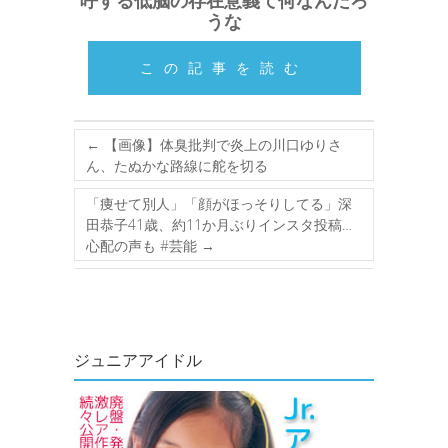
呼する低脳の存在意義て何なんだろ
うな
この記事を読む
←
【画像】体臭批判で炎上の川口ゆりさ
ん、たぬかな路線に舵を切る
「痩せて別人」「顔がほっそりしてる」深
田恭子41歳、約11か月ぶりインスタ投稿…
心配の声も #芸能
→
ジュニアアイドル