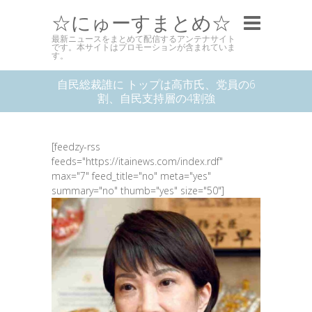
☆にゅーすまとめ☆
最新ニュースをまとめて配信するアンテナサイト
です。本サイトはプロモーションが含まれていま
す。
自民総裁誰に トップは高市氏、党員の6
割、自民支持層の4割強
[feedzy-rss
feeds="https://itainews.com/index.rdf"
max="7" feed_title="no" meta="yes"
summary="no" thumb="yes" size="50"]