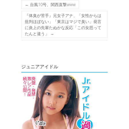
←
台風10号、関西直撃www
『体臭が苦手』元女子アナ、「女性からは
批判ほぼない」「東京はマジで臭い」発言
に炎上の先輩たぬかな反応「この女思って
たんと違う」
→
ジュニアアイドル