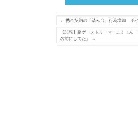
←
携帯契約の「踏み台」行為増加 ポ
【悲報】格ゲーストリーマーこくじん「
名前にしてた」
→