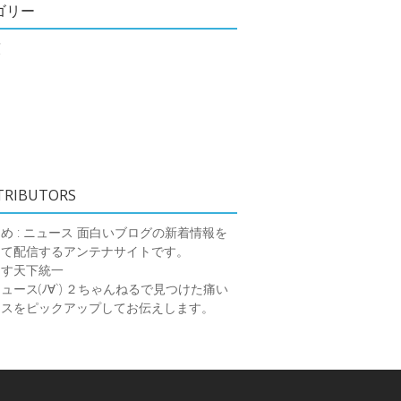
ゴリー
類
TRIBUTORS
め : ニュース
面白いブログの新着情報を
めて配信するアンテナサイトです。
ーす天下統一
ース(ﾉ∀`)
２ちゃんねるで見つけた痛い
ースをピックアップしてお伝えします。