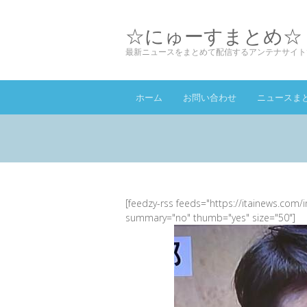
☆にゅーすまとめ☆
最新ニュースをまとめて配信するアンテナサイト
ホーム
お問い合わせ
ニュースま
[feedzy-rss feeds="https://itainews.com/
summary="no" thumb="yes" size="50"]