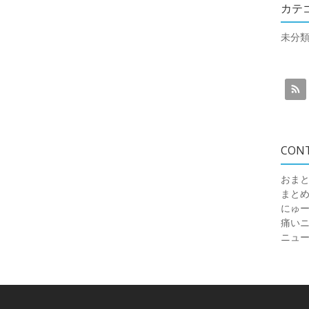
カテ
未分
CON
おまと
まと
にゅ
痛いニュ
ニュ