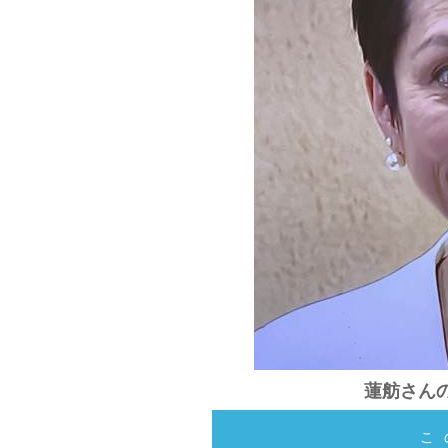
蓮舫さんの
こ