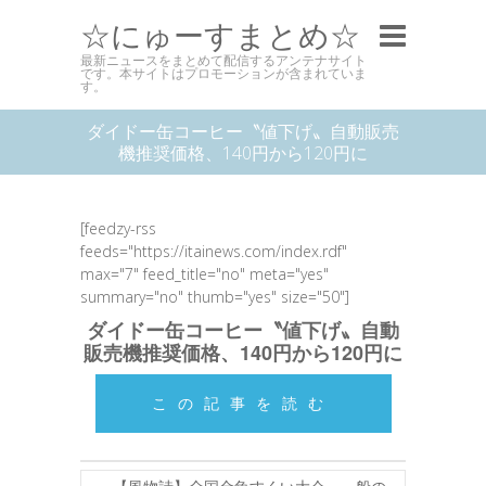
☆にゅーすまとめ☆
最新ニュースをまとめて配信するアンテナサイト
です。本サイトはプロモーションが含まれていま
す。
ダイドー缶コーヒー〝値下げ〟自動販売
機推奨価格、140円から120円に
[feedzy-rss
feeds="https://itainews.com/index.rdf"
max="7" feed_title="no" meta="yes"
summary="no" thumb="yes" size="50"]
ダイドー缶コーヒー〝値下げ〟自動
販売機推奨価格、140円から120円に
この記事を読む