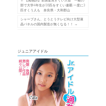
←
【風物詩】全国金魚すくい大会 一般の
部で大学4年生が38匹をすくい連覇 一度に3
匹すくう人も 奈良県・大和郡山
シャープさん、とうとうテレビ向け大型液
晶パネルの国内製造が無くなる！！
→
ジュニアアイドル