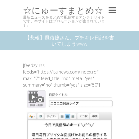
☆にゅーすまとめ☆
最新ニュースをまとめて配信するアンテナサイト
です。本サイトはプロモーションが含まれていま
す。
【悲報】風俗嬢さん、ブチキレ日記を書
いてしまうwww
[feedzy-rss
feeds="https://itainews.com/index.rdf"
max="7" feed_title="no" meta="yes"
summary="no" thumb="yes" size="50"]