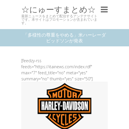
☆にゅーすまとめ☆
最新ニュースをまとめて配信するアンテナサイト
です。本サイトはプロモーションが含まれていま
す。
「多様性の尊重をやめる」米ハーレーダ
ビッドソンが発表
[feedzy-rss
feeds="https://itainews.com/index.rdf"
max="7" feed_title="no" meta="yes"
summary="no" thumb="yes" size="50"]