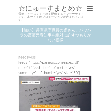
☆にゅーすまとめ☆
最新ニュースをまとめて配信するアンテナサイト
です。本サイトはプロモーションが含まれていま
す。
【強い】兵庫県庁職員の皆さん、パワハ
ラの斎藤元彦知事を絶対に許すつもりが
ない模様
[feedzy-rss
feeds="https://itainews.com/index.rdf"
max="7" feed_title="no" meta="yes"
summary="no" thumb="yes" size="50"]