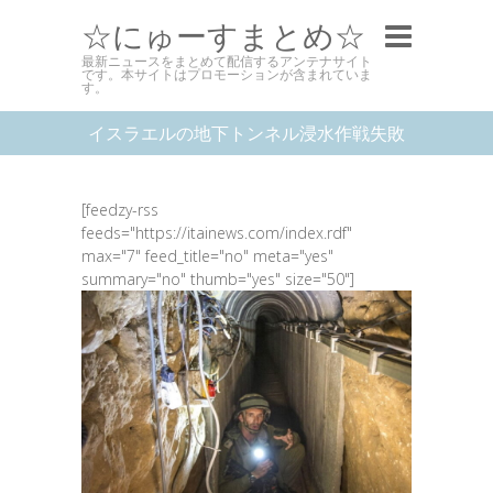
☆にゅーすまとめ☆
最新ニュースをまとめて配信するアンテナサイト
です。本サイトはプロモーションが含まれていま
す。
イスラエルの地下トンネル浸水作戦失敗
[feedzy-rss
feeds="https://itainews.com/index.rdf"
max="7" feed_title="no" meta="yes"
summary="no" thumb="yes" size="50"]