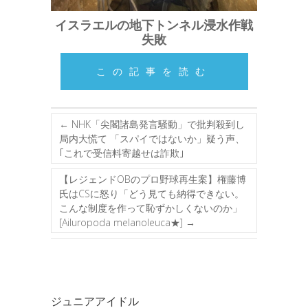
イスラエルの地下トンネル浸水作戦
失敗
この記事を読む
←
NHK「尖閣諸島発言騒動」で批判殺到し
局内大慌て 「スパイではないか」疑う声、
｢これで受信料寄越せは詐欺｣
【レジェンドOBのプロ野球再生案】権藤博
氏はCSに怒り「どう見ても納得できない。
こんな制度を作って恥ずかしくないのか」
[Ailuropoda melanoleuca★]
→
ジュニアアイドル