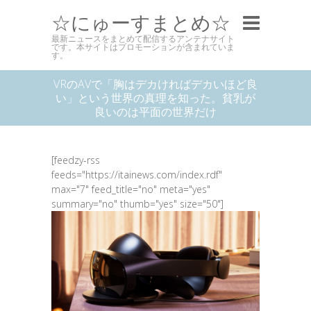
☆にゅーすまとめ☆
最新ニュースをまとめて配信するアンテナサイト
です。本サイトはプロモーションが含まれていま
す。
VRのAVで「胸はデカければデカいほど良
い」という世界の真理を知った。貧乳が
良いのは平面の世界だけ
[feedzy-rss
feeds="https://itainews.com/index.rdf"
max="7" feed_title="no" meta="yes"
summary="no" thumb="yes" size="50"]