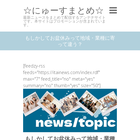
☆にゅーすまとめ☆
最新ニュースをまとめて配信するアンテナサイト
です。本サイトはプロモーションが含まれていま
す。
もしかしてお盆休みって地域・業種に寄
って違う？
[feedzy-rss
feeds="https://itainews.com/index.rdf"
max="7" feed_title="no" meta="yes"
summary="no" thumb="yes" size="50"]
もしかしてお盆休みって地域・業種