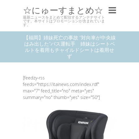
☆にゅーすまとめ☆
最新ニュースをまとめて配信するアンテナサイト
です。本サイトはプロモーションが含まれていま
す。
【福岡】姉妹死亡の事故 “対向車が中央線
はみ出した”バス運転手 姉妹はシートベ
ルトを着用もチャイルドシートは着用せ
ず
[feedzy-rss
feeds="https://itainews.com/index.rdf"
max="7" feed_title="no" meta="yes"
summary="no" thumb="yes" size="50"]