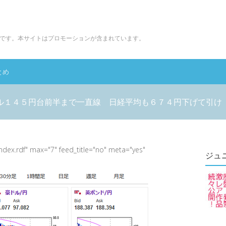
です。本サイトはプロモーションが含まれています。
とめ
ル１４５円台前半まで一直線 日経平均も６７４円下げて引け
index.rdf" max="7" feed_title="no" meta="yes"
ジュ