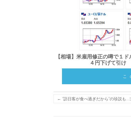
【相場】米雇用修正の噂で１ド
４円下げて引け
こ
←
“訪日客が食べ過ぎだから”の珍説も