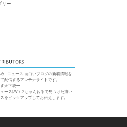
ゴリー
類
TRIBUTORS
め : ニュース
面白いブログの新着情報を
めて配信するアンテナサイトです。
ーす天下統一
ース(ﾉ∀`)
２ちゃんねるで見つけた痛い
ースをピックアップしてお伝えします。