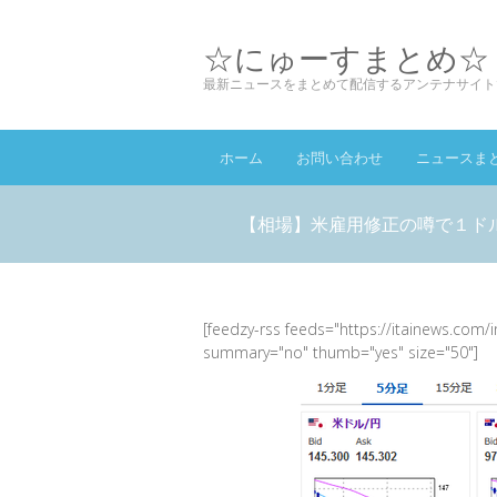
☆にゅーすまとめ☆
最新ニュースをまとめて配信するアンテナサイト
ホーム
お問い合わせ
ニュースま
【相場】米雇用修正の噂で１ド
[feedzy-rss feeds="https://itainews.com/
summary="no" thumb="yes" size="50"]