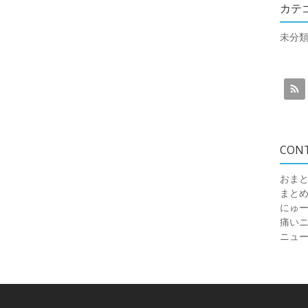
カテ
未分
CON
おまと
まと
にゅ
痛いニュ
ニュ