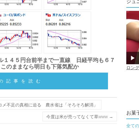
ジュ
ル１４５円台前半まで一直線 日経平均も６７
 このままなら明日も下落気配か
の記事を読む
…コメ不足の真相に迫る 農水省は「そろそろ解消」
お菓
今度は米が売ってなくて草www
→
全て