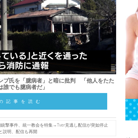
ンプ氏を「臆病者」と暗に批判 「他人をたた
は誰でも臆病者だ」
の記事を読む
銃撃事件、統一教会を特集→Tver見逃し配信が突如停止
と説明、配信も再開