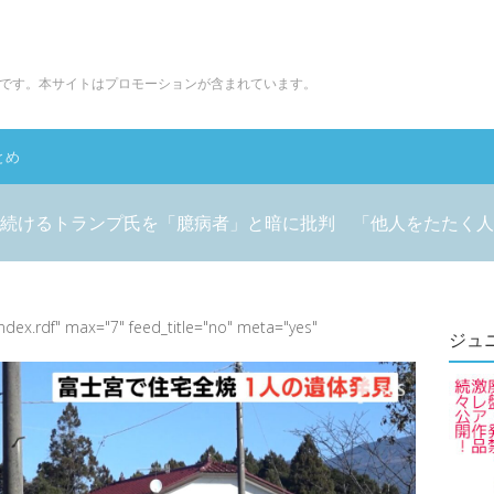
です。本サイトはプロモーションが含まれています。
とめ
続けるトランプ氏を「臆病者」と暗に批判 「他人をたたく人
index.rdf" max="7" feed_title="no" meta="yes"
ジュ