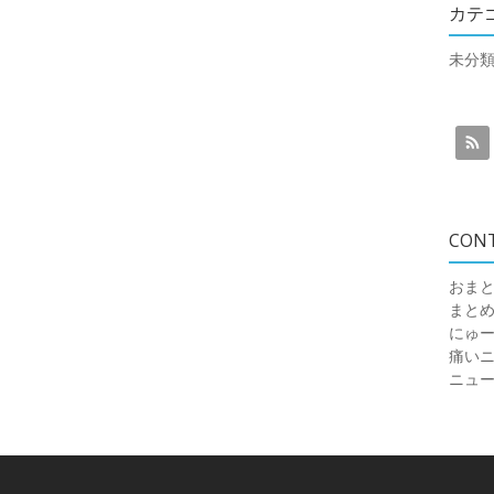
カテ
未分
CON
おまと
まと
にゅ
痛いニュ
ニュ