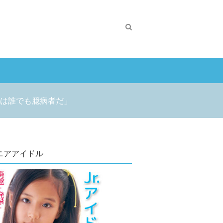
は誰でも臆病者だ」
ニアアイドル