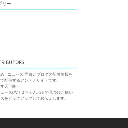
ゴリー
類
TRIBUTORS
め : ニュース
面白いブログの新着情報を
めて配信するアンテナサイトです。
ーす天下統一
ース(ﾉ∀`)
２ちゃんねるで見つけた痛い
ースをピックアップしてお伝えします。