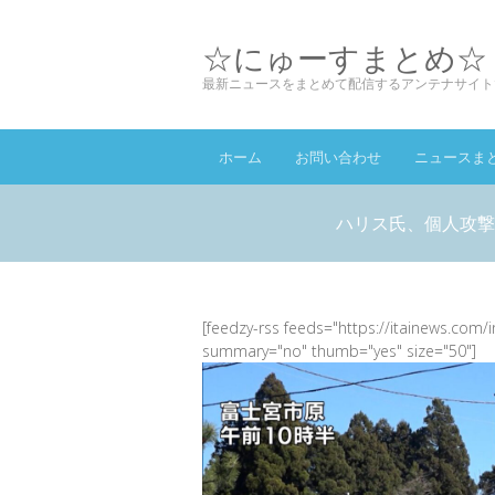
☆にゅーすまとめ☆
最新ニュースをまとめて配信するアンテナサイト
ホーム
お問い合わせ
ニュースま
ハリス氏、個人攻撃
[feedzy-rss feeds="https://itainews.com/
summary="no" thumb="yes" size="50"]