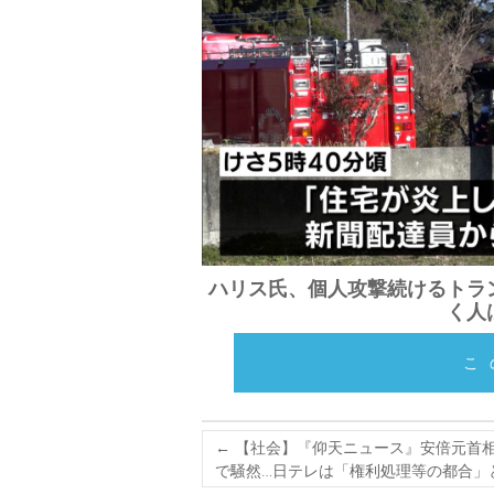
ハリス氏、個人攻撃続けるトラ
く人
こ
←
【社会】『仰天ニュース』安倍元首相
で騒然…日テレは「権利処理等の都合」