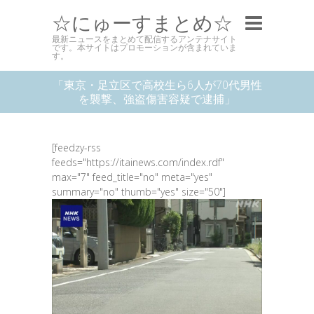
☆にゅーすまとめ☆
最新ニュースをまとめて配信するアンテナサイト
です。本サイトはプロモーションが含まれていま
す。
「東京・足立区で高校生ら6人が70代男性
を襲撃、強盗傷害容疑で逮捕」
[feedzy-rss
feeds="https://itainews.com/index.rdf"
max="7" feed_title="no" meta="yes"
summary="no" thumb="yes" size="50"]