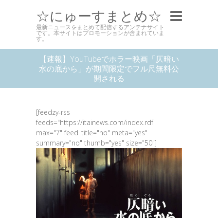
☆にゅーすまとめ☆
最新ニュースをまとめて配信するアンテナサイト
です。本サイトはプロモーションが含まれていま
す。
【速報】YouTubeでホラー映画「仄暗い
水の底から」が期間限定でフル尺無料公
開される
[feedzy-rss
feeds="https://itainews.com/index.rdf"
max="7" feed_title="no" meta="yes"
summary="no" thumb="yes" size="50"]