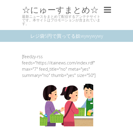
☆にゅーすまとめ☆
最新ニュースをまとめて配信するアンテナサイト
です。本サイトはプロモーションが含まれていま
す。
レジ袋5円で買ってる奴wywywywy
[feedzy-rss
feeds="https://itainews.com/index.rdf"
max="7" feed_title="no" meta="yes"
summary="no" thumb="yes" size="50"]