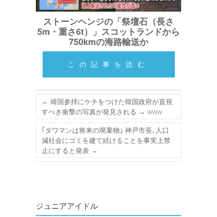
ストーンヘンジの「祭壇石（長さ
5m・重さ6t）」スコットランドから
750kmの海路輸送か
この記事を読む
←
靖国参拝にケチをつけた韓国政府が直視
すべき衝撃の写真が発見される → www
｢タワマンは将来の廃棄物｣ 神戸市長､人口
減社会にゴミを建て続けることを事実上禁
止にすると発表
→
ジュニアアイドル