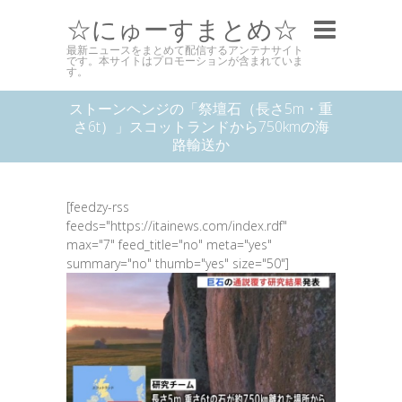
☆にゅーすまとめ☆
最新ニュースをまとめて配信するアンテナサイト
です。本サイトはプロモーションが含まれていま
す。
ストーンヘンジの「祭壇石（長さ5m・重
さ6t）」スコットランドから750kmの海
路輸送か
[feedzy-rss
feeds="https://itainews.com/index.rdf"
max="7" feed_title="no" meta="yes"
summary="no" thumb="yes" size="50"]