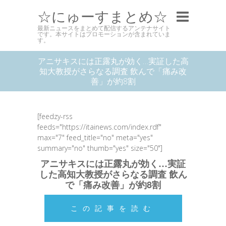
☆にゅーすまとめ☆
最新ニュースをまとめて配信するアンテナサイト
です。本サイトはプロモーションが含まれていま
す。
アニサキスには正露丸が効く…実証した高
知大教授がさらなる調査 飲んで「痛み改
善」が約8割
[feedzy-rss
feeds="https://itainews.com/index.rdf"
max="7" feed_title="no" meta="yes"
summary="no" thumb="yes" size="50"]
アニサキスには正露丸が効く…実証
した高知大教授がさらなる調査 飲ん
で「痛み改善」が約8割
この記事を読む