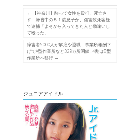
←
【神奈川】酔って女性を殴打、死亡さ
す 帰省中の５１歳息子か、傷害致死容疑
で逮捕「よそから入ってきた人と勘違いし
て殴った」
障害者5000人が解雇や退職 事業所報酬下
げでA型作業所など329カ所閉鎖…4割はB型
作業所へ移行
→
ジュニアアイドル