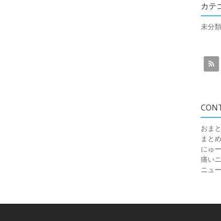
カテ
未分
CON
おまと
まと
にゅ
痛いニュ
ニュ