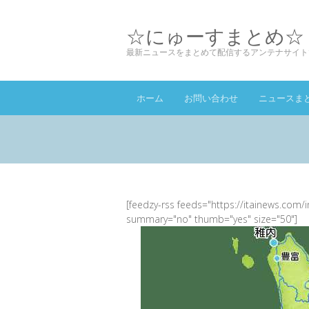
☆にゅーすまとめ☆
最新ニュースをまとめて配信するアンテナサイト
ホーム
お問い合わせ
ニュースま
[feedzy-rss feeds="https://itainews.com/
summary="no" thumb="yes" size="50"]