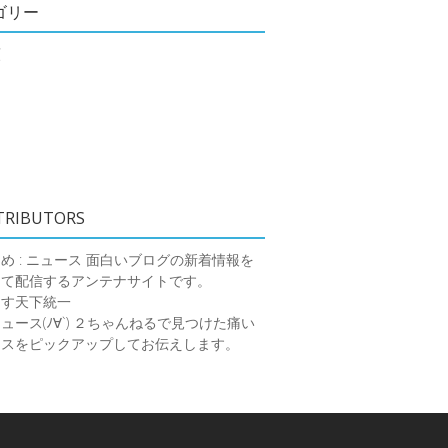
ゴリー
類
TRIBUTORS
め : ニュース
面白いブログの新着情報を
めて配信するアンテナサイトです。
ーす天下統一
ース(ﾉ∀`)
２ちゃんねるで見つけた痛い
ースをピックアップしてお伝えします。