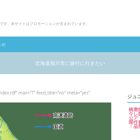
です。本サイトはプロモーションが含まれています。
とめ
北海道旭川市に旅行に行きたい
index.rdf" max="7" feed_title="no" meta="yes"
ジュ