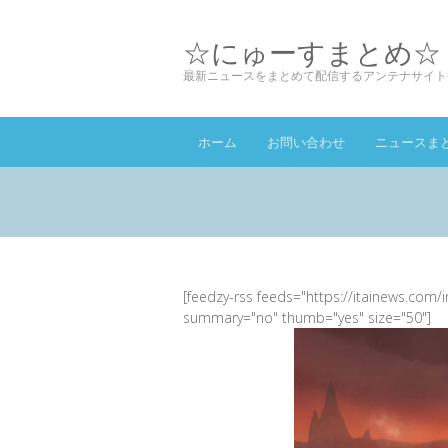
☆にゅーすまとめ☆
最新ニュースをまとめて配信するアンテナサイト
ホーム
お問い合わせ
ニュースま
[feedzy-rss feeds="https://itainews.com/
summary="no" thumb="yes" size="50"]