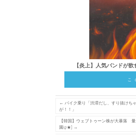
【炎上】人気バンドが飲
こ
←
バイク乗り「渋滞だし、すり抜けちゃお
が！！」
【韓国】ウェブトゥーン株が大暴落 量
園φ★]
→