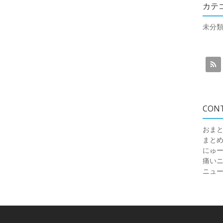
カテ
未分
CON
おまと
まと
にゅ
痛いニュ
ニュ