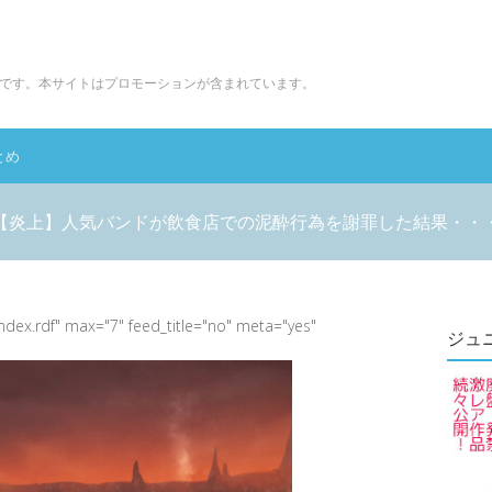
です。本サイトはプロモーションが含まれています。
とめ
【炎上】人気バンドが飲食店での泥酔行為を謝罪した結果・・
index.rdf" max="7" feed_title="no" meta="yes"
ジュ