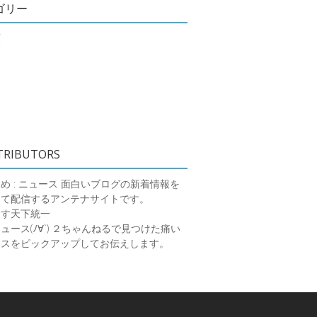
ゴリー
類
TRIBUTORS
め : ニュース
面白いブログの新着情報を
めて配信するアンテナサイトです。
ーす天下統一
ース(ﾉ∀`)
２ちゃんねるで見つけた痛い
ースをピックアップしてお伝えします。