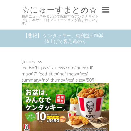
☆にゅーすまとめ☆
最新ニュースをまとめて配信するアンテナサイト
です。本サイトはプロモーションが含まれていま
す。
【悲報】 ケンタッキー、純利益33%減
値上げで客足遠のく
[feedzy-rss
feeds="https://itainews.com/index.rdf"
max="7" feed_title="no" meta="yes"
summary="no" thumb="yes" size="50"]