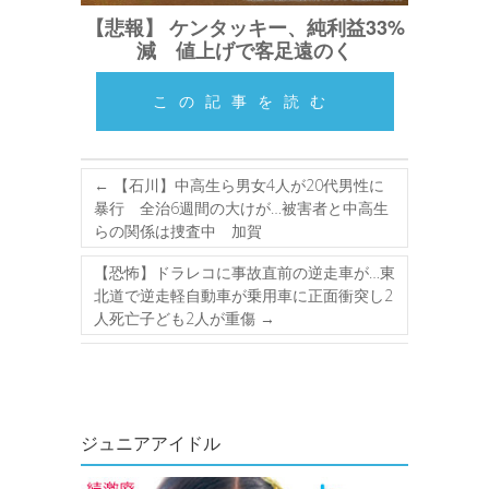
【悲報】 ケンタッキー、純利益33%
減 値上げで客足遠のく
この記事を読む
←
【石川】中高生ら男女4人が20代男性に
暴行 全治6週間の大けが…被害者と中高生
らの関係は捜査中 加賀
【恐怖】ドラレコに事故直前の逆走車が…東
北道で逆走軽自動車が乗用車に正面衝突し2
人死亡子ども2人が重傷
→
ジュニアアイドル