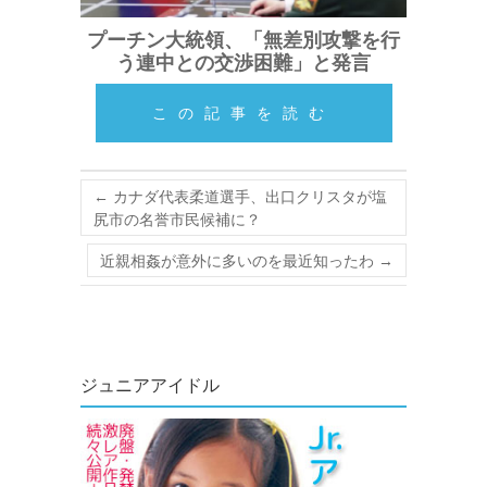
プーチン大統領、「無差別攻撃を行
う連中との交渉困難」と発言
この記事を読む
←
カナダ代表柔道選手、出口クリスタが塩
尻市の名誉市民候補に？
近親相姦が意外に多いのを最近知ったわ
→
ジュニアアイドル