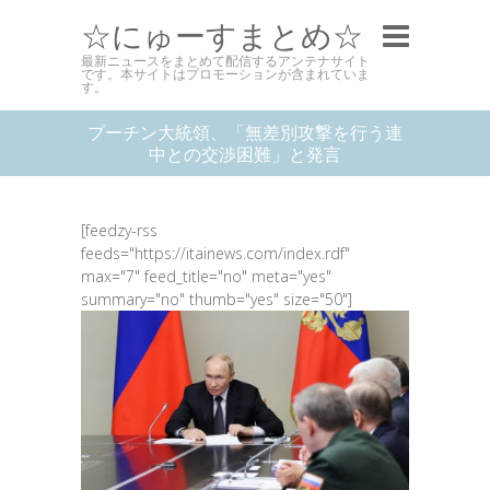
☆にゅーすまとめ☆
最新ニュースをまとめて配信するアンテナサイト
です。本サイトはプロモーションが含まれていま
す。
プーチン大統領、「無差別攻撃を行う連
中との交渉困難」と発言
[feedzy-rss
feeds="https://itainews.com/index.rdf"
max="7" feed_title="no" meta="yes"
summary="no" thumb="yes" size="50"]