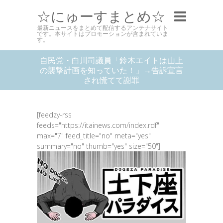
☆にゅーすまとめ☆
最新ニュースをまとめて配信するアンテナサイト
です。本サイトはプロモーションが含まれていま
す。
自民党・白川司議員「鈴木エイトは山上
の襲撃計画を知っていた！」→告訴宣言
され慌てて謝罪
[feedzy-rss
feeds="https://itainews.com/index.rdf"
max="7" feed_title="no" meta="yes"
summary="no" thumb="yes" size="50"]