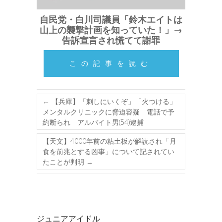
自民党・白川司議員「鈴木エイトは
山上の襲撃計画を知っていた！」→
告訴宣言され慌てて謝罪
この記事を読む
←
【兵庫】「刺しにいくぞ」「火つける」
メンタルクリニックに脅迫容疑 電話で予
約断られ アルバイト男(54)逮捕
【天文】4000年前の粘土板が解読され「月
食を前兆とする凶事」について記されてい
たことが判明
→
ジュニアアイドル