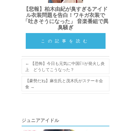
【悲報】柏木由紀が臭すぎるアイド
ル衣装問題を告白！ワキガ衣装で
「吐きそうになった」 音楽番組で異
臭騒ぎ
この記事を読む
←
【恐怖】今日も元気に中国EVが発火し炎
上 どうしてこうなった？
【豪勢だね】麻生氏と茂木氏がステーキ会
食
→
ジュニアアイドル