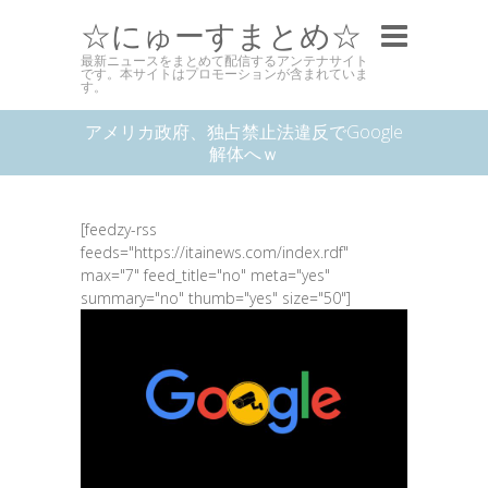
☆にゅーすまとめ☆
最新ニュースをまとめて配信するアンテナサイト
です。本サイトはプロモーションが含まれていま
す。
アメリカ政府、独占禁止法違反でGoogle
解体へｗ
[feedzy-rss
feeds="https://itainews.com/index.rdf"
max="7" feed_title="no" meta="yes"
summary="no" thumb="yes" size="50"]