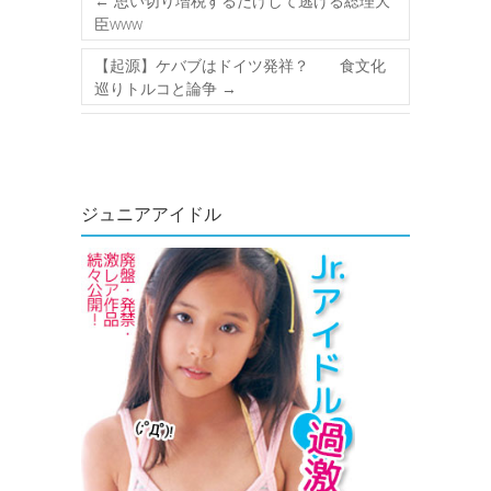
←
思い切り増税するだけして逃げる総理大
臣www
【起源】ケバブはドイツ発祥？ 食文化
巡りトルコと論争
→
ジュニアアイドル