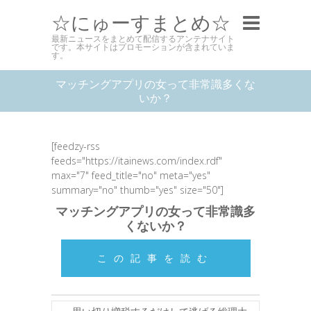
☆にゅーすまとめ☆
最新ニュースをまとめて配信するアンテナサイト
です。本サイトはプロモーションが含まれていま
す。
マッチングアプリの女って非常識多くな
いか？
[feedzy-rss
feeds="https://itainews.com/index.rdf"
max="7" feed_title="no" meta="yes"
summary="no" thumb="yes" size="50"]
マッチングアプリの女って非常識多
くないか？
この記事を読む