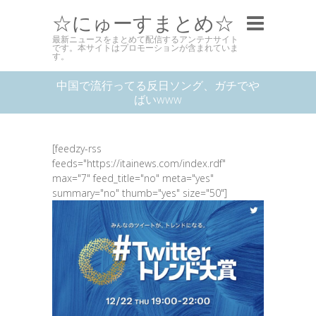
☆にゅーすまとめ☆
最新ニュースをまとめて配信するアンテナサイト
です。本サイトはプロモーションが含まれていま
す。
中国で流行ってる反日ソング、ガチでや
ばいwww
[feedzy-rss
feeds="https://itainews.com/index.rdf"
max="7" feed_title="no" meta="yes"
summary="no" thumb="yes" size="50"]