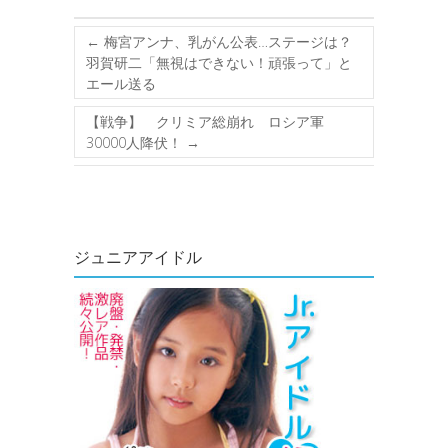
←
梅宮アンナ、乳がん公表…ステージは？
羽賀研二「無視はできない！頑張って」と
エール送る
【戦争】 クリミア総崩れ ロシア軍
30000人降伏！
→
ジュニアアイドル