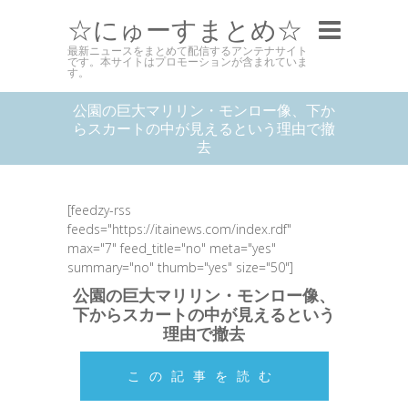
☆にゅーすまとめ☆
最新ニュースをまとめて配信するアンテナサイト
です。本サイトはプロモーションが含まれていま
す。
公園の巨大マリリン・モンロー像、下か
らスカートの中が見えるという理由で撤
去
[feedzy-rss
feeds="https://itainews.com/index.rdf"
max="7" feed_title="no" meta="yes"
summary="no" thumb="yes" size="50"]
公園の巨大マリリン・モンロー像、
下からスカートの中が見えるという
理由で撤去
この記事を読む