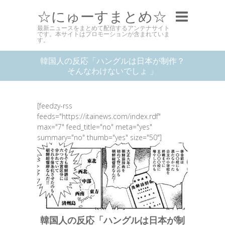
☆にゅーすまとめ☆
最新ニュースをまとめて配信するアンテナサイト
です。本サイトはプロモーションが含まれていま
す。
韓国人の反応「ハングルは日本が制作？
そんなわけないでしょ 」
[feedzy-rss
feeds="https://itainews.com/index.rdf"
max="7" feed_title="no" meta="yes"
summary="no" thumb="yes" size="50"]
韓国人の反応「ハングルは日本が制