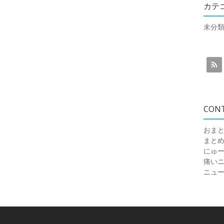
カテ
未分
CON
おまと
まと
にゅ
痛いニュ
ニュ