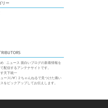
ゴリー
類
TRIBUTORS
め : ニュース
面白いブログの新着情報を
めて配信するアンテナサイトです。
ーす天下統一
ース(ﾉ∀`)
２ちゃんねるで見つけた痛い
ースをピックアップしてお伝えします。