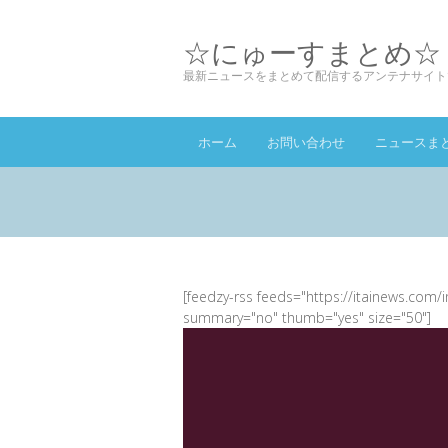
☆にゅーすまとめ☆
最新ニュースをまとめて配信するアンテナサイト
ホーム
お問い合わせ
ニュースま
[feedzy-rss feeds="https://itainews.com/
summary="no" thumb="yes" size="50"]