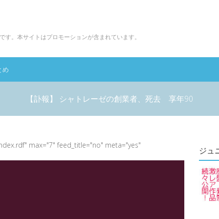
です。本サイトはプロモーションが含まれています。
とめ
【訃報】 シャトレーゼの創業者、死去 享年90
index.rdf" max="7" feed_title="no" meta="yes"
ジュ