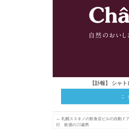
【訃報】 シャト
こ
←
札幌ススキノの飲食店ビルの自動ドア
行 飲酒の20歳男