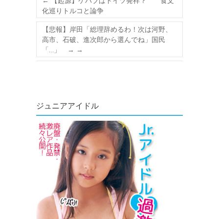
←
【起源】ケバブはドイツ発祥？ 食文
化巡りトルコと論争
【悲報】岸田「総理辞めるわ！次は河野、
高市、石破、進次郎から選んでね」国民
「…」 →
→
ジュニアアイドル