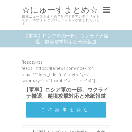
☆にゅーすまとめ☆
最新ニュースをまとめて配信するアンテナサイト
です。本サイトはプロモーションが含まれていま
す。
【軍事】ロシア軍の一部、ウクライナ撤
退 越境攻撃対応と米紙報道
[feedzy-rss
feeds="https://itainews.com/index.rdf"
max="7" feed_title="no" meta="yes"
summary="no" thumb="yes" size="50"]
【軍事】ロシア軍の一部、ウクライ
ナ撤退 越境攻撃対応と米紙報道
この記事を読む