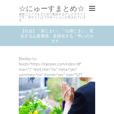
☆にゅーすまとめ☆
最新ニュースをまとめて配信するアンテナサイト
です。本サイトはプロモーションが含まれていま
す。
【社会】「墓じまい」「仏壇じまい」変
化するお墓事情 多様化する「弔いのカ
タチ」
[feedzy-rss
feeds="https://itainews.com/index.rdf"
max="7" feed_title="no" meta="yes"
summary="no" thumb="yes" size="50"]