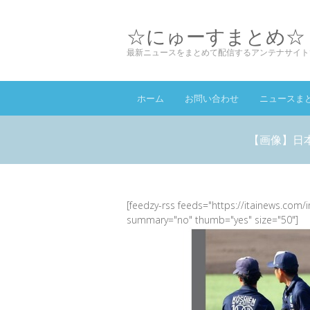
☆にゅーすまとめ☆
最新ニュースをまとめて配信するアンテナサイト
ホーム
お問い合わせ
ニュースま
【画像】日
[feedzy-rss feeds="https://itainews.com/
summary="no" thumb="yes" size="50"]