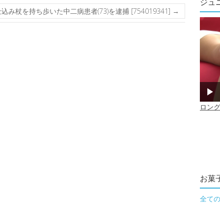
ジュ
込み杖を持ち歩いた中二病患者(73)を逮捕 [754019341]
→
お菓
全て