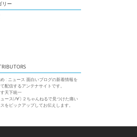
ゴリー
類
TRIBUTORS
め : ニュース
面白いブログの新着情報を
めて配信するアンテナサイトです。
ーす天下統一
ース(ﾉ∀`)
２ちゃんねるで見つけた痛い
ースをピックアップしてお伝えします。