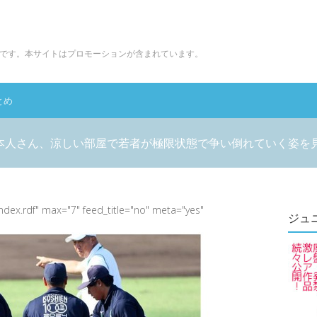
です。本サイトはプロモーションが含まれています。
とめ
本人さん、涼しい部屋で若者が極限状態で争い倒れていく姿を
index.rdf" max="7" feed_title="no" meta="yes"
ジュ