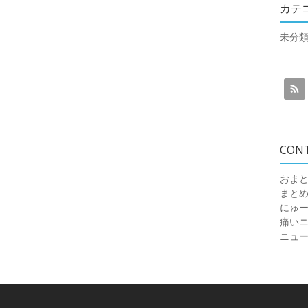
カテ
未分
CON
おまと
まと
にゅ
痛いニュ
ニュ