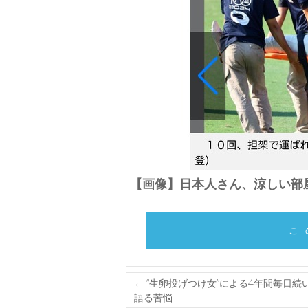
【画像】日本人さん、涼しい部
こ
←
“生卵投げつけ女”による4年間毎日続
語る苦悩