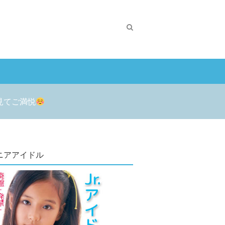
見てご満悦
ニアアイドル