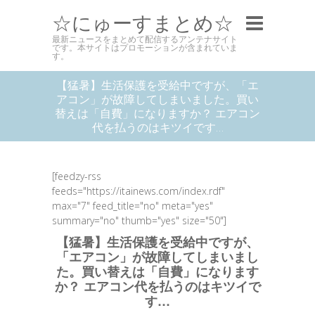
☆にゅーすまとめ☆
最新ニュースをまとめて配信するアンテナサイト
です。本サイトはプロモーションが含まれていま
す。
【猛暑】生活保護を受給中ですが、「エ
アコン」が故障してしまいました。買い
替えは「自費」になりますか？ エアコン
代を払うのはキツイです…
[feedzy-rss
feeds="https://itainews.com/index.rdf"
max="7" feed_title="no" meta="yes"
summary="no" thumb="yes" size="50"]
【猛暑】生活保護を受給中ですが、
「エアコン」が故障してしまいまし
た。買い替えは「自費」になります
か？ エアコン代を払うのはキツイで
す…