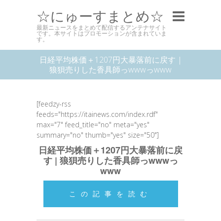
☆にゅーすまとめ☆
最新ニュースをまとめて配信するアンテナサイト
です。本サイトはプロモーションが含まれていま
す。
日経平均株価＋1207円大暴落前に戻す |
狼狽売りした香具師っwwwっwww
[feedzy-rss
feeds="https://itainews.com/index.rdf"
max="7" feed_title="no" meta="yes"
summary="no" thumb="yes" size="50"]
日経平均株価＋1207円大暴落前に戻
す | 狼狽売りした香具師っwwwっ
www
この記事を読む