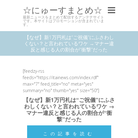
☆にゅーすまとめ☆
最新ニュースをまとめて配信するアンテナサイト
です。本サイトはプロモーションが含まれていま
す。
【なぜ】新1万円札は“ご祝儀”にふさわし
くない？と言われているワケ →マナー違
反と感じる人の割合が“衝撃”だった
[feedzy-rss
feeds="https://itainews.com/index.rdf"
max="7" feed_title="no" meta="yes"
summary="no" thumb="yes" size="50"]
【なぜ】新1万円札は“ご祝儀”にふさ
わしくない？と言われているワケ →
マナー違反と感じる人の割合が“衝
撃”だった
この記事を読む