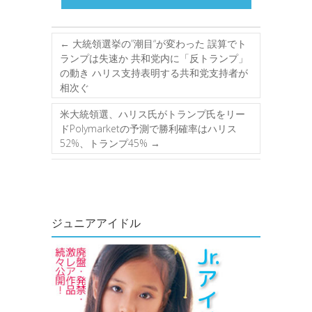
←
大統領選挙の”潮目“が変わった 誤算でト
ランプは失速か 共和党内に「反トランプ」
の動き ハリス支持表明する共和党支持者が
相次ぐ
米大統領選、ハリス氏がトランプ氏をリー
ドPolymarketの予測で勝利確率はハリス
52%、トランプ45%
→
ジュニアアイドル