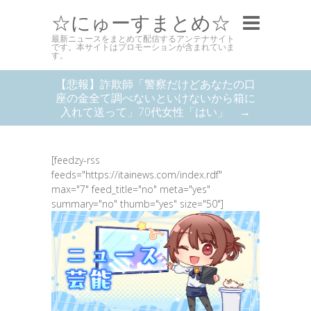
☆にゅーすまとめ☆
最新ニュースをまとめて配信するアンテナサイト
です。本サイトはプロモーションが含まれていま
す。
【悲報】詐欺師「警察だけどあなたの口
座の金全て調べないといけないから箱に
入れて送って」70代女性「はい」 →
[feedzy-rss
feeds="https://itainews.com/index.rdf"
max="7" feed_title="no" meta="yes"
summary="no" thumb="yes" size="50"]