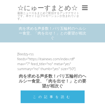
☆にゅーすまとめ☆
最新ニュースをまとめて配信するアンテナサイト
です。本サイトはプロモーションが含まれていま
す。
肉を求める声多数！パリ五輪村のヘルシ
ー食堂、「肉を出せ！」との要望が相次
ぐ
[feedzy-rss
feeds="https://itainews.com/index.rdf"
max="7" feed_title="no" meta="yes"
summary="no" thumb="yes" size="50"]
肉を求める声多数！パリ五輪村のヘ
ルシー食堂、「肉を出せ！」との要
望が相次ぐ
この記事を読む