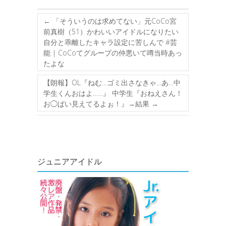
←
「そういうのは求めてない」元CoCo宮
前真樹（51）かわいいアイドルになりたい
自分と乖離したキャラ設定に苦しんで #芸
能 | CoCoてグループの仲悪いて噂当時あっ
たよな
【朗報】OL『ねむ…ゴミ出さなきゃ…あ…中
学生くんおはよ……』 中学生『おねえさん！
お◯ぱい見えてるよぉ！』→結果
→
ジュニアアイドル