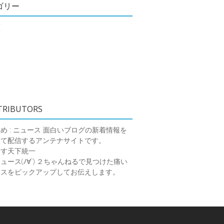
ゴリー
類
TRIBUTORS
め : ニュース
面白いブログの新着情報を
めて配信するアンテナサイトです。
ーす天下統一
ース(ﾉ∀`)
２ちゃんねるで見つけた痛い
ースをピックアップしてお伝えします。