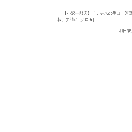
←
【小沢一郎氏】「ナチスの手口」河
報」要請に [クロ★]
明日彼