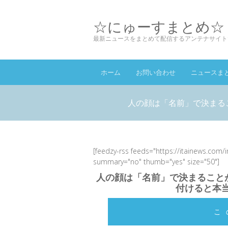
☆にゅーすまとめ☆
最新ニュースをまとめて配信するアンテナサイト
ホーム
お問い合わせ
ニュースま
人の顔は「名前」で決まる
[feedzy-rss feeds="https://itainews.com/
summary="no" thumb="yes" size="50"]
人の顔は「名前」で決まること
付けると本当
こ