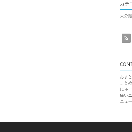
カテ
未分
CON
おまと
まと
にゅ
痛いニュ
ニュ