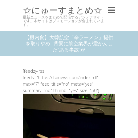
☆にゅーすまとめ☆
最新ニュースをまとめて配信するアンテナサイト
です。本サイトはプロモーションが含まれていま
す。
【機内食】大韓航空「辛ラーメン」提供
を取りやめ…背景に航空業界が震かんし
た”ある事故”が
[feedzy-rss
feeds="https://itainews.com/index.rdf"
max="7" feed_title="no" meta="yes"
summary="no" thumb="yes" size="50"]