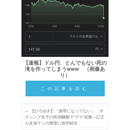
【速報】ドル円、とんでもない死の
滝を作ってしまうwww （画像あ
り）
この記事を読む
←
【ひろゆき】「謝罪になってない」 ボ
クシング女子の性別騒動で“デマ”拡散→訂正
も反省ナシの態度に批判続出