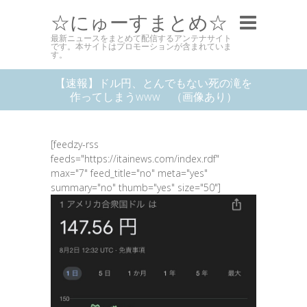
☆にゅーすまとめ☆
最新ニュースをまとめて配信するアンテナサイト
です。本サイトはプロモーションが含まれていま
す。
【速報】ドル円、とんでもない死の滝を
作ってしまうwww （画像あり）
[feedzy-rss
feeds="https://itainews.com/index.rdf"
max="7" feed_title="no" meta="yes"
summary="no" thumb="yes" size="50"]